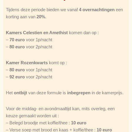
Tijdens deze periode bieden we vanaf
4 overnachtingen
een
korting aan van
20%
.
Kamers Celestien en Amethist
komen dan op :
–
70 euro
voor 1p/nacht
–
80 euro
voor 2p/nacht
Kamer Rozenkwarts
komt op :
–
80 euro
voor 1p/nacht
–
92 euro
voor 2p/nacht
Het
ontbijt
van deze formule is
inbegrepen
in de kamerprijs.
Voor de middag- en avondmaaltijd kan, mits overleg, een
keuze gemaakt worden uit :
– Belegd broodje met koffie/thee :
10 euro
– Verse soep met brood en kaas + koffie/thee :
10 euro